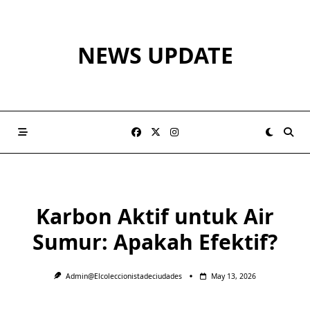
Skip
to
content
NEWS UPDATE
Karbon Aktif untuk Air
Sumur: Apakah Efektif?
Admin@elcoleccionistadeciudades
May 13, 2026